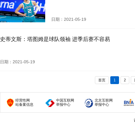
日期：2021-05-19
史蒂文斯：塔图姆是球队领袖 进季后赛不容易
日期：2021-05-19
首页
1
2
经营性网
中国互联网
北京互联网
站备案信息
举报中心
举报中心