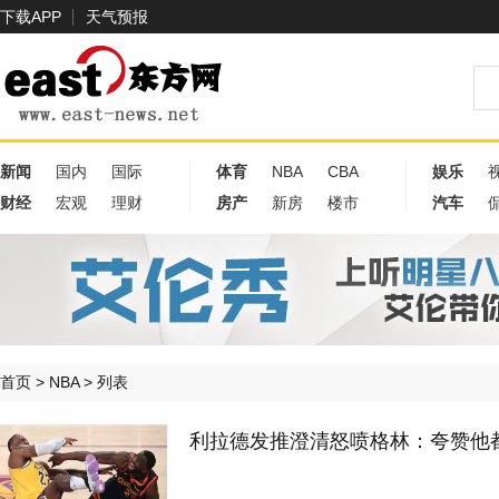
下载APP
天气预报
新闻
国内
国际
体育
NBA
CBA
娱乐
财经
宏观
理财
房产
新房
楼市
汽车
首页
>
NBA
> 列表
利拉德发推澄清怒喷格林：夸赞他