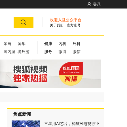
登录
欢迎入驻公众平台
关于我们
官方账号
亲自
留学
健康
内科
外科
国内游
境外游
服务
微博
微信
焦点新闻
三星用AI芯片，构筑AI电视行业