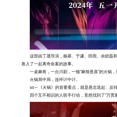
这部由丁晟导演，杨幂、于谦、田雨、余皑磊
卷入了一起离奇命案的故事。
一桌麻将，一台川剧，一顿“麻辣悬喜”的火锅，
火锅局中局，连环计中计。
so～《火锅》的首要看点，就是悬念迭起、反
四个互不相识的人联手行动，竟然找到了“万贯家