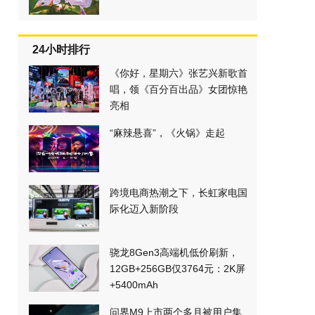
24小时排行
《你好，星期六》张艺兴新歌首
唱，领《百分百出品》女团惊艳
亮相
“麻辣悬喜”，《火锅》走起
跨境电商热潮之下，长虹家电国
际化迈入新阶段
骁龙8Gen3高端机低价刷新，
12GB+256GB仅3764元：2K屏
+5400mAh
问界M9上市两个多月被用户集