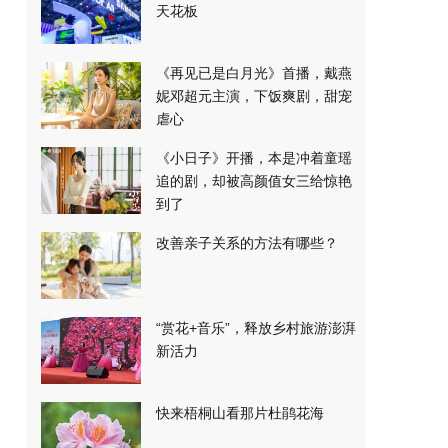
天花板
《再见已是白月光》首播，戴燕
妮邓超元主演，下饭爽剧，甜宠
虐心
《小日子》开播，本是冲着童瑶
追的剧，却被高颜值女三给惊艳
到了
改善亲子关系的方法有哪些？
“赏花+音乐”，释放乡村旅游澎湃
新活力
快来梧桐山看那片杜鹃花海