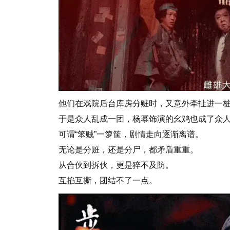
他们在戏院后台库房分赃时，又意外牵扯进一
于是众人乱成一团，杨幂饰演的幺鸡也成了众
可谓“笨贼”一箩筐，剧情走向逐渐离谱。
无论是分赃，还是分尸，都矛盾重重。
从合伙到拆伙，更是猝不及防。
互掐互撕，团结不了一点。