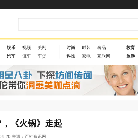
娱乐
视频
美剧
时尚
时装
奢品
教育
汽车
侃车
车贷
科技
家电
互联网
旅游
”，《火锅》走起
-04-20 来源：百姓资讯网